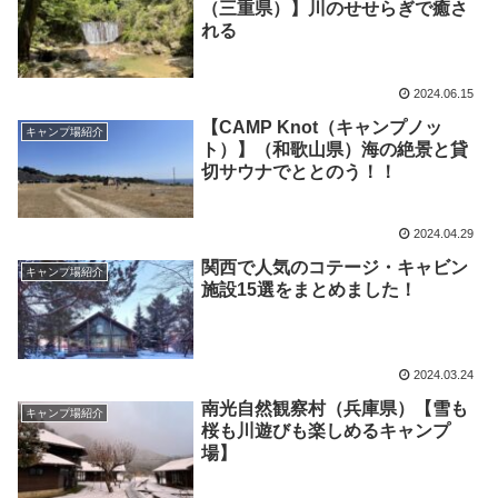
（三重県）】川のせせらぎで癒さ
れる
2024.06.15
【CAMP Knot（キャンプノッ
キャンプ場紹介
ト）】（和歌山県）海の絶景と貸
切サウナでととのう！！
2024.04.29
関西で人気のコテージ・キャビン
キャンプ場紹介
施設15選をまとめました！
2024.03.24
南光自然観察村（兵庫県）【雪も
キャンプ場紹介
桜も川遊びも楽しめるキャンプ
場】