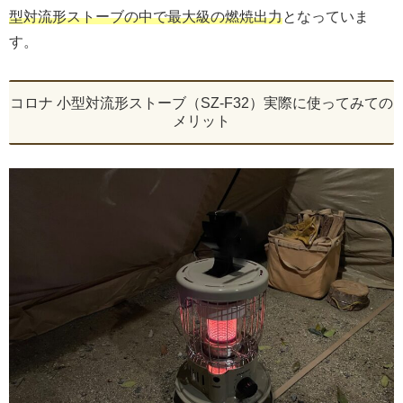
型対流形ストーブの中で最大級の燃焼出力
となっていま
す。
コロナ 小型対流形ストーブ（SZ-F32）実際に使ってみての
メリット