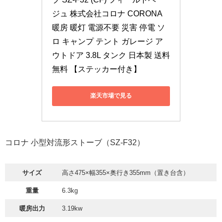
ジュ 株式会社コロナ CORONA 
暖房 暖灯 電源不要 災害 停電 ソ
ロ キャンプ テント ガレージ ア
ウトドア 3.8L タンク 日本製 送料
無料 【ステッカー付き】
楽天市場で見る
コロナ 小型対流形ストーブ（SZ-F32）
サイズ
高さ475×幅355×奥行き355mm（置き台含）
重量
6.3kg
暖房出力
3.19kw