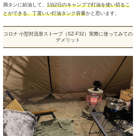
満タンに給油して、
1泊2日のキャンプで灯油を使い切るこ
とができる、丁度いい灯油タンク容量
かと思います。
コロナ 小型対流形ストーブ（SZ-F32）実際に使ってみての
デメリット