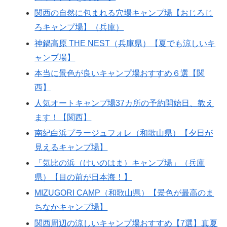
関西の自然に包まれる穴場キャンプ場【おじろじ
ろキャンプ場】（兵庫）
神鍋高原 THE NEST（兵庫県）【夏でも涼しいキ
ャンプ場】
本当に景色が良いキャンプ場おすすめ６選【関
西】
人気オートキャンプ場37カ所の予約開始日、教え
ます！【関西】
南紀白浜プラージュフォレ（和歌山県）【夕日が
見えるキャンプ場】
「気比の浜（けいのはま）キャンプ場」（兵庫
県）【目の前が日本海！】
MIZUGORI CAMP（和歌山県）【景色が最高のま
ちなかキャンプ場】
関西周辺の涼しいキャンプ場おすすめ【7選】真夏