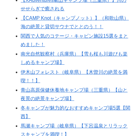
【XAdventures亀山キャンプ場（三重県）】川の
せせらぎで癒される
【CAMP Knot（キャンプノット）】（和歌山県）
海の絶景と貸切サウナでととのう！！
関西で人気のコテージ・キャビン施設15選をまと
めました！
南光自然観察村（兵庫県）【雪も桜も川遊びも楽
しめるキャンプ場】
伊木山フォレスト（岐阜県）【木曽川の絶景を満
喫！！】
青山高原保健休養地キャンプ場（三重県）【山と
夜景の絶景キャンプ場】
冬キャンプが魅力的なおすすめキャンプ場5選【関
西】
馬瀬キャンプ場（岐阜県）【下呂温泉とリラック
スキャンプを満喫！】