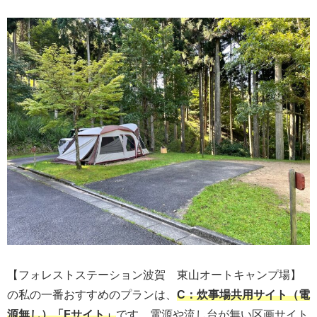
【フォレストステーション波賀 東山オートキャンプ場】
の私の一番おすすめのプランは、
C：炊事場共用サイト（電
源無し）「Fサイト」
です。電源や流し台が無い区画サイト