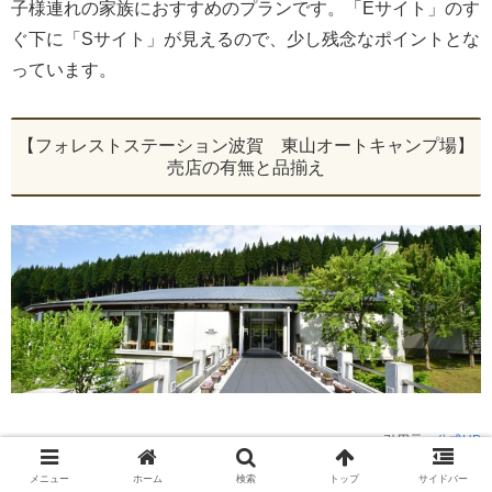
子様連れの家族におすすめのプランです。「Eサイト」のす
ぐ下に「Sサイト」が見えるので、少し残念なポイントとな
っています。
【フォレストステーション波賀 東山オートキャンプ場】
売店の有無と品揃え
引用元：
公式HP
メニュー
ホーム
検索
トップ
サイドバー