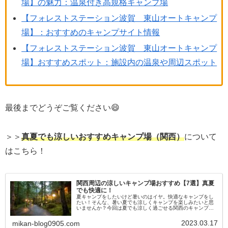
場】の魅力：温泉付き高規格キャンプ場
【フォレストステーション波賀 東山オートキャンプ
場】：おすすめのキャンプサイト情報
【フォレストステーション波賀 東山オートキャンプ
場】おすすめスポット：施設内の温泉や周辺スポット
最後までどうぞご覧ください😄
＞＞
真夏でも涼しいおすすめキャンプ場（関西）
について
はこちら！
関西周辺の涼しいキャンプ場おすすめ【7選】真夏
でも快適に！
夏キャンプをしたいけど暑いのはイヤ。快適なキャンプをし
たい！そんな、暑い夏でも涼しくキャンプを楽しみたいと思
いませんか？今回は夏でも涼しく過ごせる関西のキャンプ場
を7選ご紹介します。
2023.03.17
mikan-blog0905.com