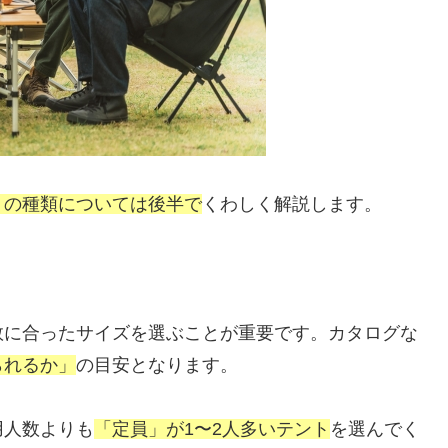
トの種類については後半で
くわしく解説します。
数に合ったサイズを選ぶことが重要です。カタログな
られるか」
の目安となります。
用人数よりも
「定員」が1〜2人多いテント
を選んでく