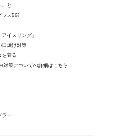
ること
グッズ9選
「アイスリング」
の日焼け対策
服を着る
防虫対策についての詳細はこちら
ブラー