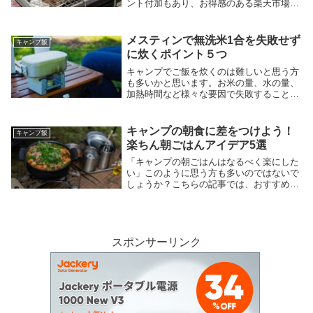
ント付加もあり、お得感のある楽天市場か
らキャンプにオススメな「ふるさと納税」
返礼品をたっぷりご紹介します。「ふるさ
と納税」返礼品でお得にキャンプを満喫し
メスティンで無洗米1合を失敗せず
キャンプ飯
ましょう。
に炊くポイント５つ
キャンプでご飯を炊くのは難しいと思う方
も多いかと思います。お米の量、水の量、
加熱時間など様々な要因で失敗すること
も…。キャンプにハマって3年目のわたし
が、メスティンで無洗米1合を失敗せずに
炊くポイントを5つご紹介します。
キャンプの朝食に差をつけよう！
キャンプ飯
楽ちん朝ごはんアイデア5選
「キャンプの朝ごはんはなるべく楽にした
い」このように思う方も多いのではないで
しょうか？こちらの記事では、おすすめの
楽ちん朝ごはんアイデアを5選紹介してい
ます。朝ごはんを楽にするコツやキャンプ
でこだわりたいコーヒーグッズなども！
スポンサーリンク