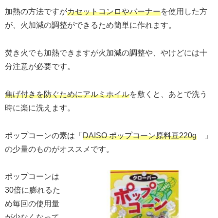
加熱の方法ですが
カセットコンロやバーナー
を使用した方
が、火加減の調整ができるため簡単に作れます。
焚き火でも加熱できますが火加減の調整や、やけどには十
分注意が必要です。
焦げ付きを防ぐためにアルミホイル
を敷くと、あとで洗う
時に楽に洗えます。
ポップコーンの素は「
DAISO ポップコーン原料豆220g
」
の少量のものがオススメです。
ポップコーンは
30倍に膨れるた
め毎回の使用量
が少なくなって