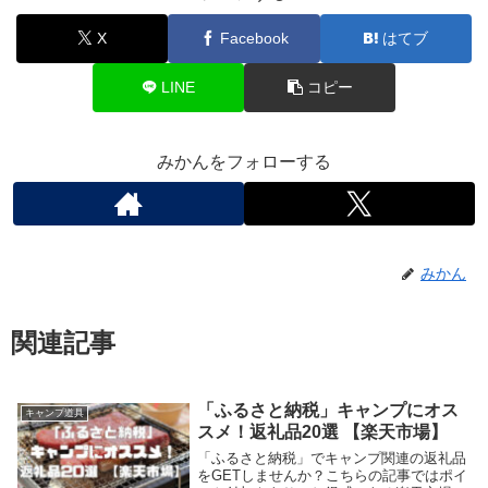
X
Facebook
はてブ
LINE
コピー
みかんをフォローする
みかん
関連記事
「ふるさと納税」キャンプにオス
キャンプ道具
スメ！返礼品20選 【楽天市場】
「ふるさと納税」でキャンプ関連の返礼品
をGETしませんか？こちらの記事ではポイ