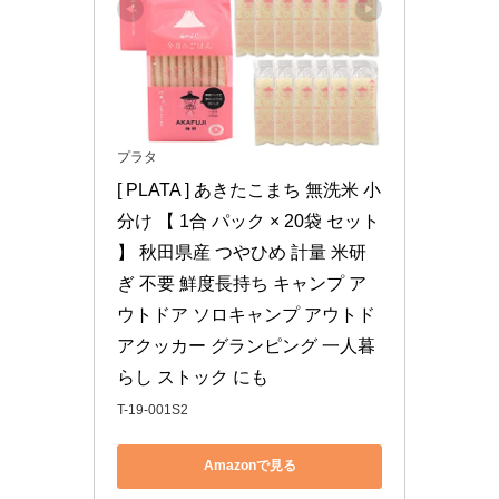
プラタ
[ PLATA ] あきたこまち 無洗米 小
分け 【 1合 パック × 20袋 セット 
】 秋田県産 つやひめ 計量 米研
ぎ 不要 鮮度長持ち キャンプ ア
ウトドア ソロキャンプ アウトド
アクッカー グランピング 一人暮
らし ストック にも
T-19-001S2
Amazonで見る