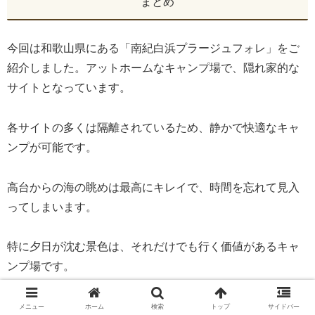
まとめ
今回は和歌山県にある「南紀白浜プラージュフォレ」をご
紹介しました。アットホームなキャンプ場で、隠れ家的な
サイトとなっています。
各サイトの多くは隔離されているため、静かで快適なキャ
ンプが可能です。
高台からの海の眺めは最高にキレイで、時間を忘れて見入
ってしまいます。
特に夕日が沈む景色は、それだけでも行く価値があるキャ
ンプ場です。
気になった方はぜひチェックしてくださいね。
メニュー
ホーム
検索
トップ
サイドバー